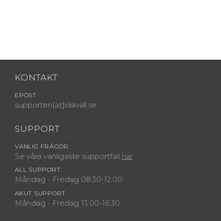
KONTAKT
EPOST
supporten[at]idavall.se
SUPPORT
VANLIG FRÅGOR
Se våra vanligaste supportfall
här
ALL SUPPORT
Måndag - Fredag 08:30-12:00
AKUT SUPPORT
Måndag - Fredag 13:00-16:30